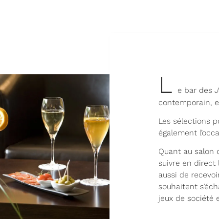
L
e bar des
J
contemporain, es
Les sélections 
également l’occ
Quant au salon d
suivre en direct
aussi de recevoir
souhaitent s’éc
jeux de société